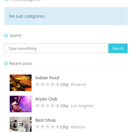
No sub categories
Search
Search
Recent posts
Indian Food
City
: Phoenix
Aryan Club
City
: Los Angeles
Best Shop
City
: Atlanta