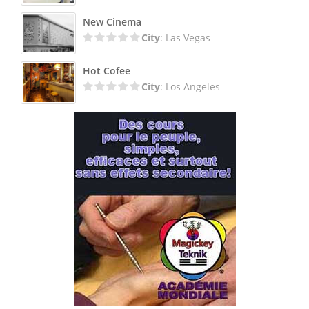
New Cinema
City
: Las Vegas
Hot Cofee
City
: Los Angeles