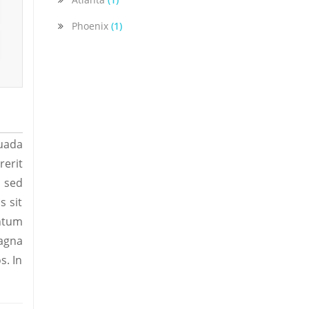
Phoenix
(1)
suada
rerit
o sed
s sit
entum
magna
s. In