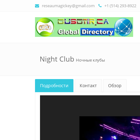
reseaumagickey@gmail.com
+1 (514) 293-8922
Night Club
Ночные клубы
Подробности
Контакт
Обзор