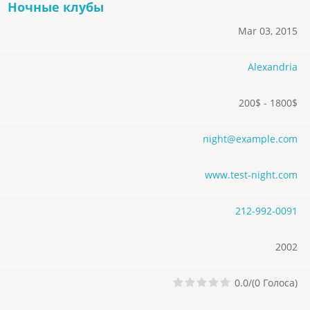
Ночные клубы
Mar 03, 2015
Alexandria
200$ - 1800$
ni
gh
t@
ex
am
pl
e.
co
m
www.test-night.com
21
2-
99
2-
00
91
2002
0.0/(0 Голоса)