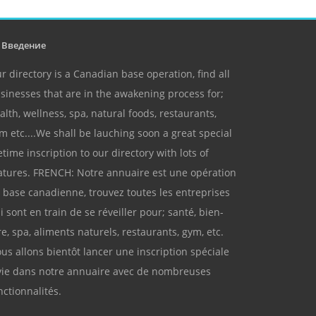
Введение
r directory is a Canadian base operation, find all
sinesses that are in the awakening process for;
alth, wellness, spa, natural foods, restaurants,
m etc....We shall be lauching soon a great special
fetime inscription to our directory with lots of
atures. FRENCH: Notre annuaire est une opération
 base canadienne, trouvez toutes les entreprises
i sont en train de se réveiller pour; santé, bien-
re, spa, aliments naturels, restaurants, gym, etc.
us allons bientôt lancer une inscription spéciale
vie dans notre annuaire avec de nombreuses
nctionnalités.