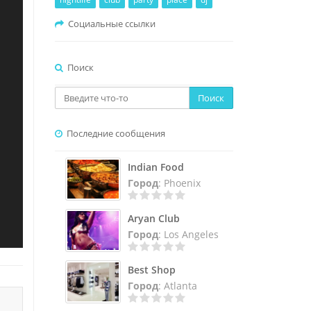
Социальные ссылки
Поиск
Поиск
Последние сообщения
Indian Food
Город
: Phoenix
Aryan Club
Город
: Los Angeles
Best Shop
Город
: Atlanta