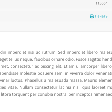
113064
Печать
tudin imperdiet nisi ac rutrum. Sed imperdiet libero male
eget tellus neque, faucibus ornare odio. Fusce sagittis hend
amet, consectetur adipiscing elit. Etiam ullamcorper liber
spendisse molestie posuere sem, in viverra dolor venenati
ulvinar luctus. Phasellus a malesuada massa. Mauris elem
ies vitae. Nullam consectetur lacinia nisi, quis laoreet 
ad litora torquent per conubia nostra, per inceptos himenaeo