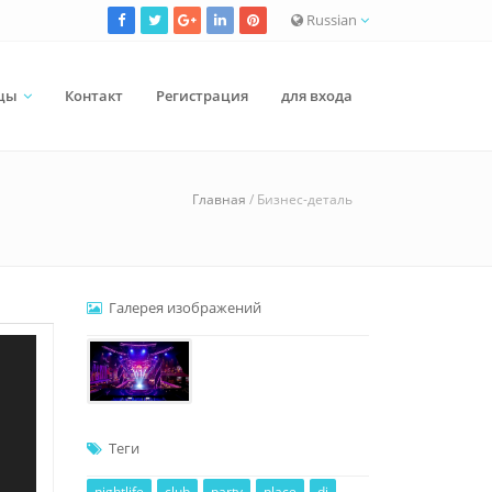
Russian
цы
Контакт
Регистрация
для входа
Главная
/ Бизнес-деталь
Галерея изображений
Теги
nightlife
club
party
place
dj