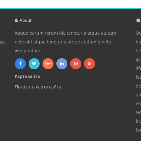
About
Itaque earum rerum hic tenetur a atque atatum
Ou
dele niti atque tenetur a atque atatum tenetur
bu
3W8
volup tatum.
he
gy
li
Карта сайта
fe
de
Показать карту сайта
qu
êt
No
à 
fo