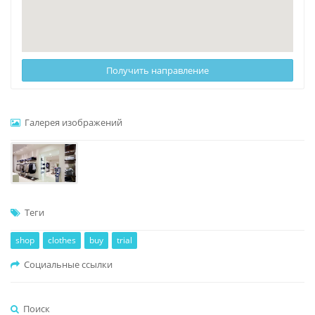
Получить направление
Галерея изображений
Теги
shop
clothes
buy
trial
Социальные ссылки
Поиск