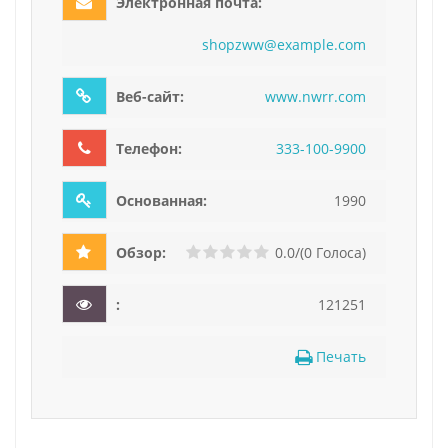
Электронная почта:
s
h
o
p
z
w
w
@
e
x
a
m
p
l
e
.
c
o
m
Веб-сайт:
www.nwrr.com
Телефон:
333
-10
0-9
900
Основанная:
1990
Обзор:
0.0/(0 Голоса)
:
121251
Печать