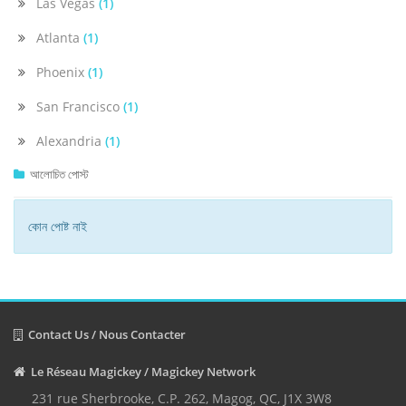
Las Vegas
(1)
Atlanta
(1)
Phoenix
(1)
San Francisco
(1)
Alexandria
(1)
আলোচিত পোস্ট
কোন পোষ্ট নাই
Contact Us / Nous Contacter
Le Réseau Magickey / Magickey Network
231 rue Sherbrooke, C.P. 262, Magog, QC, J1X 3W8