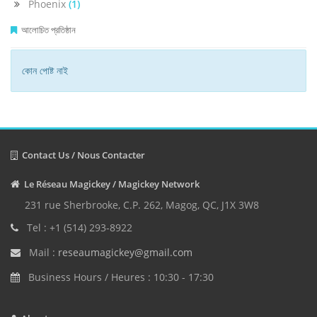
Phoenix
(1)
আলোচিত প্রতিষ্ঠান
কোন পোষ্ট নাই
Contact Us / Nous Contacter
Le Réseau Magickey / Magickey Network
231 rue Sherbrooke, C.P. 262, Magog, QC, J1X 3W8
Tel : +1 (514) 293-8922
Mail :
reseaumagickey@gmail.com
Business Hours / Heures : 10:30 - 17:30