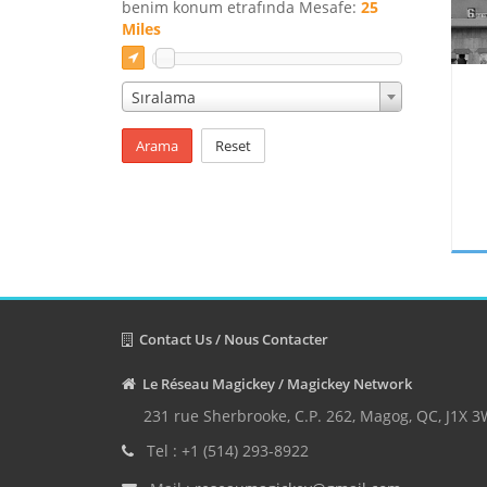
benim konum etrafında Mesafe:
25
Miles
Sıralama
Arama
Reset
Contact Us / Nous Contacter
Le Réseau Magickey / Magickey Network
231 rue Sherbrooke, C.P. 262, Magog, QC, J1X 
Tel : +1 (514) 293-8922