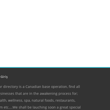
Giriş
r directory is a Canadian base operation, find all
sinesses that are in the awakening process for;
alth, wellness, spa, natural foods, restaurants,
m etc....We shall be lauching soon a great special