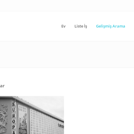
Ev
Liste İş
Gelişmiş Arama
ar