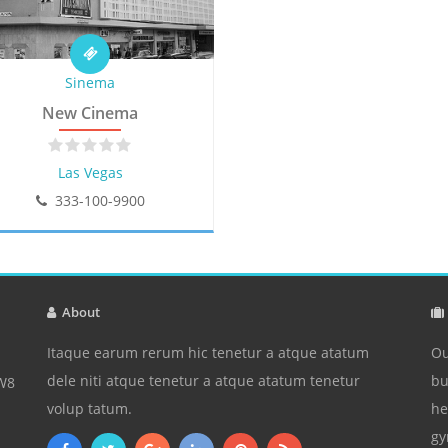
Sinema
New Cinema
Las Vegas
333-100-9900
About
Itaque earum rerum hic tenetur a atque atatum
Ou
dele niti atque tenetur a atque atatum tenetur
bu
3W8
volup tatum.
he
gy