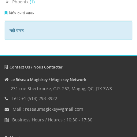
Phoenix
(1)
विशेष रुप से व्यापार
नहीं पोस्ट
Contact Us / Nous Contacter
Le Réseau Magickey / Magickey Network
231 rue Sherbrooke, C.P. 262, Magog, QC, J1X 3W8
Tel : +1 (514) 293-8922
Mail :
reseaumagickey@gmail.com
Business Hours / Heures : 10:30 - 17:30