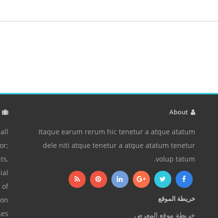
م
About
all
Itaque earum rerum hic tenetur a atque atatum
or;
dele niti atque tenetur a atque atatum tenetur
ts,
volup tatum.
ial
 of
خريطة الموقع
ion
ses
خريطة موقع المعرض