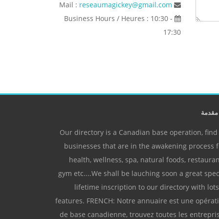
reseaumagickey@gmail.com
Mail :
Business Hours / Heures : 10:30 -
17:30
قدمة
Our directory is a Canadian base operation, find 
businesses that are in the awakening process f
health, wellness, spa, natural foods, restauran
gym etc....We shall be lauching soon a great spec
lifetime inscription to our directory with lots
features. FRENCH: Notre annuaire est une opérat
de base canadienne, trouvez toutes les entrepri