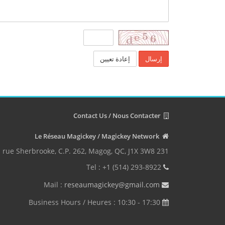
إعادة تعيين
Contact Us / Nous Contacter
Le Réseau Magickey / Magickey Network
231 rue Sherbrooke, C.P. 262, Magog, QC, J1X 3W8
Tel : +1 (514) 293-8922
reseaumagickey@gmail.com
Mail :
Business Hours / Heures : 10:30 - 17:30